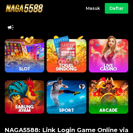
Masuk
Daftar
NAGA5588: Link Login Game Online via